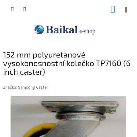
Přejít
NÁKUP
na
obsah
KOŠÍK
152 mm polyuretanové
vysokonosnostní kolečko TP7160 (6
inch caster)
Značka:
Samsong Caster