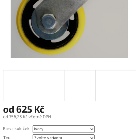
od
625 Kč
od
756,25 Kč
včetně DPH
Měrná
Barva koleček
cena:
Typ